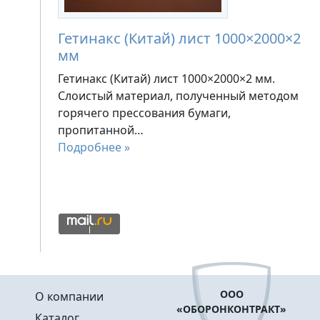
Гетинакс (Китай) лист 1000×2000×2
мм
Гетинакс (Китай) лист 1000×2000×2 мм.
Слоистый материал, полученный методом
горячего прессования бумаги,
пропитанной…
Подробнее »
Меню в подвале
ООО
О компании
«ОБОРОНКОНТРАКТ»
Каталог