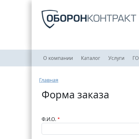
Перейти к основному содержанию
Главное меню
О компании
Каталог
Услуги
ГО
Строка навигации
Главная
Форма заказа
Ф.И.О.