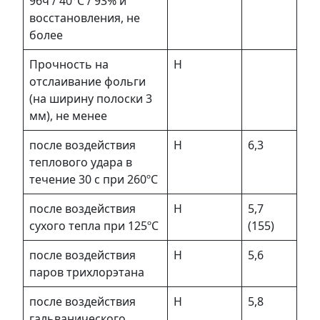
96ч / 40°С / 93% и
восстановления, не
более
Прочность на
Н
отслаивание фольги
(на ширину полоски 3
мм), не менее
после воздействия
Н
6,3
теплового удара в
течение 30 с при 260ºC
после воздействия
Н
5,7
сухого тепла при 125ºC
(155)
после воздействия
Н
5,6
паров трихлорэтана
после воздействия
Н
5,8
гальванического