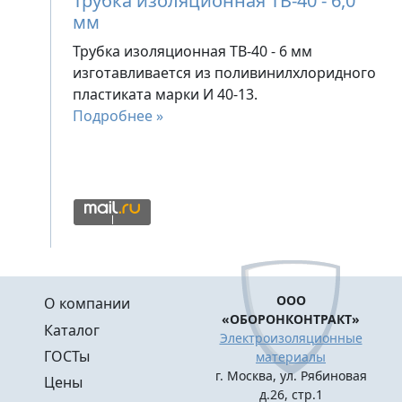
Трубка изоляционная ТВ-40 - 6,0
мм
Трубка изоляционная ТВ-40 - 6 мм
изготавливается из поливинилхлоридного
пластиката марки И 40-13.
Подробнее »
Меню в подвале
ООО
О компании
«ОБОРОНКОНТРАКТ»
Каталог
Электроизоляционные
ГОСТы
материалы
г. Москва, ул. Рябиновая
Цены
д.26, стр.1