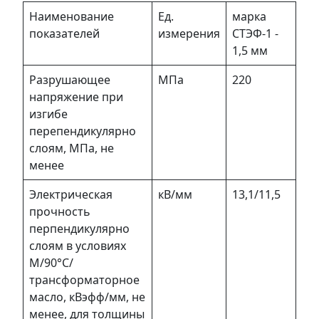
Наименование
Ед.
марка
показателей
измерения
СТЭФ-1 -
1,5 мм
Разрушающее
МПа
220
напряжение при
изгибе
перепендикулярно
слоям, МПа, не
менее
Электрическая
кВ/мм
13,1/11,5
прочность
перпендикулярно
слоям в условиях
М/90°C/
трансформаторное
масло, кВэфф/мм, не
менее, для толщины