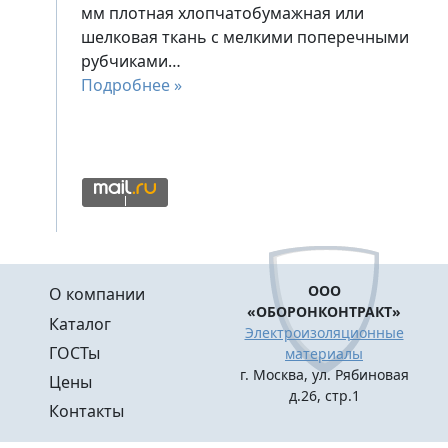
мм плотная хлопчатобумажная или
шелковая ткань с мелкими поперечными
рубчиками…
Подробнее »
Меню в подвале
ООО
О компании
«ОБОРОНКОНТРАКТ»
Каталог
Электроизоляционные
ГОСТы
материалы
г. Москва, ул. Рябиновая
Цены
д.26, стр.1
Контакты