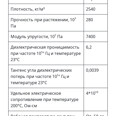
Плотность, кг/м³
2540
Прочность при растяжении, 10⁷
280
Па
Модуль упругости, 10⁷ Па
7400
Диэлектрическая проницаемость
6,2
при частоте 10¹º Гц и температуре
23°С
Тангенс угла диэлектрических
0,0039
потерь при частоте 10¹º Гц и
температуре 23°С
Удельное электрическое
4*10¹²
сопротивление при температуре
200°С, Ом-см