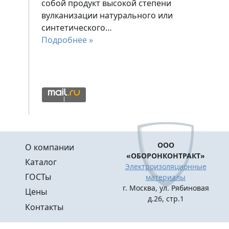
собой продукт высокой степени
вулканизации натурального или
синтетического…
Подробнее »
Меню в подвале
ООО
О компании
«ОБОРОНКОНТРАКТ»
Каталог
Электроизоляционные
ГОСТы
материалы
г. Москва, ул. Рябиновая
Цены
д.26, стр.1
Контакты