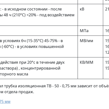
- в исходном состоянии - после
кВ
2
48 ч (210°С) <20% - под воздействием
МПа
16
 условиях 6ч (15-35°С) 45-75% - в
МВ/мм
15
(-60°С) - в условиях повышенной
16
12
действия при 20°с в течение двух
КВ/ММ
15
 раствора) , концентрированной
1
аторного масла
 трубка изоляционная ТВ - 50 - 0,75 мм зависит от объ
ом отдела продаж.
,75 мм