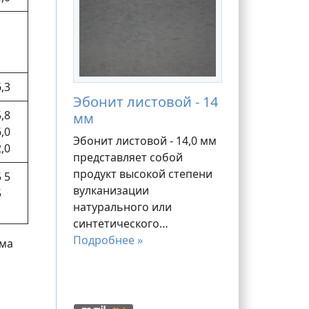
1
,3
Эбонит листовой - 14
,8
мм
,0
Эбонит листовой - 14,0 мм
,0
представляет собой
продукт высокой степени
 5
вулканизации
5
натурального или
синтетического…
Подробнее »
ёма