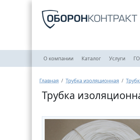
Перейти к основному содержанию
Главное меню
О компании
Каталог
Услуги
ГО
Строка навигации
Главная
Трубка изоляционная
Трубк
Трубка изоляционная