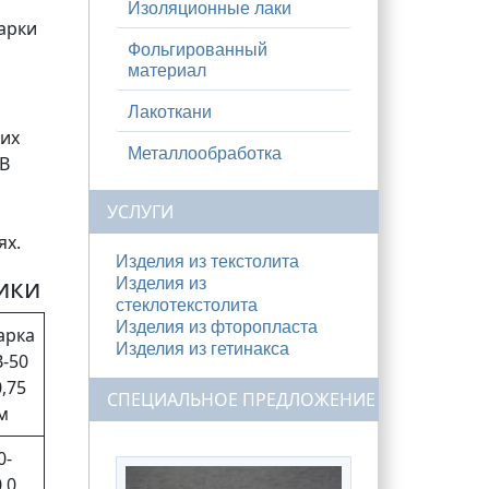
Изоляционные лаки
арки
Фольгированный
материал
Лакоткани
щих
Металлообработка
0В
УСЛУГИ
ях.
Изделия из текстолита
ики
Изделия из
стеклотекстолита
Изделия из фторопласта
арка
Изделия из гетинакса
В-50
0,75
СПЕЦИАЛЬНОЕ ПРЕДЛОЖЕНИЕ
м
0-
,0