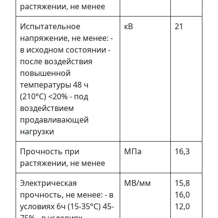
растяжении, не менее
Испытательное
кВ
21
напряжение, не менее: -
в исходном состоянии -
после воздействия
повышенной
температуры 48 ч
(210°С) <20% - под
воздействием
продавливающей
нагрузки
Прочность при
МПа
16,3
растяжении, не менее
Электрическая
МВ/мм
15,8
прочность, не менее: - в
16,0
условиях 6ч (15-35°С) 45-
12,0