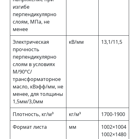
изгибе
перпендикулярно
слоям, МПа, не
менее
Электрическая
кВ/мм
13,1/11,5
прочность
перпендикулярно
слоям в условиях
М/90°C/
трансформаторное
масло, кВэфф/мм, не
менее, для толщины
1,5мм/3,0мм
Плотность, кг/м³
кг/м³
1700-1900
Формат листа
мм
1002×1004
1002×1480