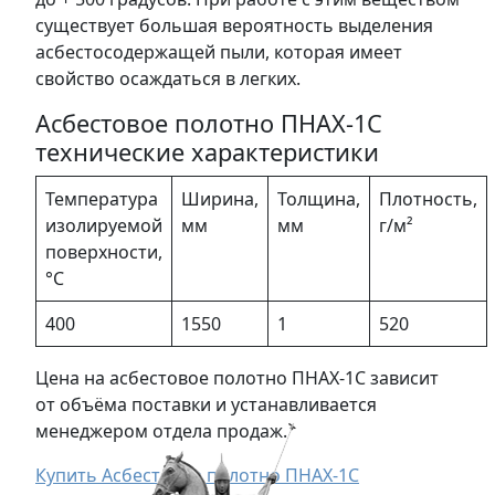
существует большая вероятность выделения
асбестосодержащей пыли, которая имеет
свойство осаждаться в легких.
Асбестовое полотно ПНАХ-1С
технические характеристики
Температура
Ширина,
Толщина,
Плотность,
изолируемой
мм
мм
г/м²
поверхности,
°С
400
1550
1
520
Цена на асбестовое полотно ПНАХ-1С зависит
от объёма поставки и устанавливается
менеджером отдела продаж.
Купить Асбестовое полотно ПНАХ-1С