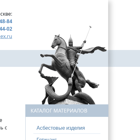
скве:
-48-84
-44-02
ex.ru
КАТАЛОГ МАТЕРИАЛОВ
е
ь с
Асбестовые изделия
Гетинакс