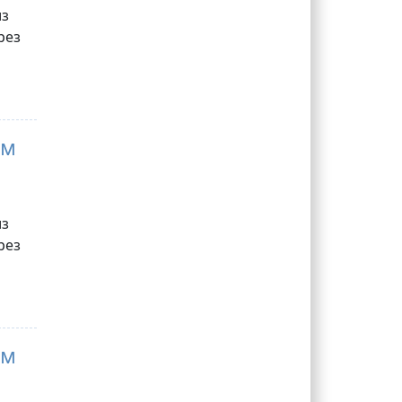
из
рез
мм
из
рез
мм