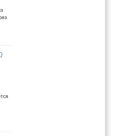
из
рез
0
ется