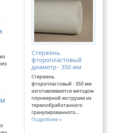
м
Стержень
 из
фторопластовый
рез
диаметр - 350 мм
Стержень
фторопластовый - 350 мм
изготавливаются методом
плунжерной экструзии из
мм
термообработанного
гранулированного…
Подробнее »
из
рез