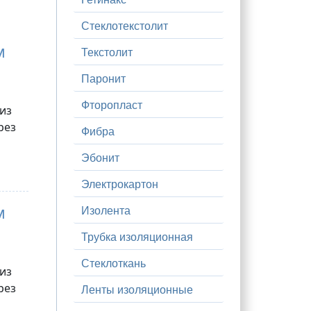
Стеклотекстолит
м
Текстолит
Паронит
Фторопласт
 из
рез
Фибра
Эбонит
Электрокартон
м
Изолента
Трубка изоляционная
Стеклоткань
 из
рез
Ленты изоляционные