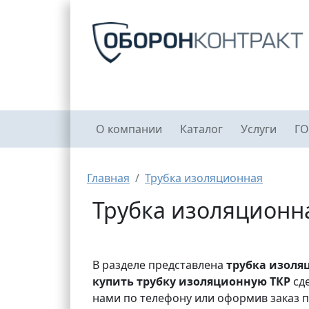
Перейти к основному содержанию
Главное меню
О компании
Каталог
Услуги
ГО
Строка навигации
Главная
Трубка изоляционная
Трубка изоляционн
В разделе представлена
трубка изоля
купить трубку изоляционную ТКР
сде
нами по телефону или оформив заказ п