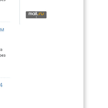
мм
из
рез
4