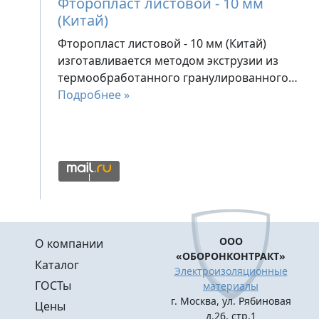
Фторопласт листовой - 10 мм
(Китай)
Фторопласт листовой - 10 мм (Китай)
изготавливается методом экструзии из
термообработанного гранулированного…
Подробнее »
Меню в подвале
ООО
О компании
«ОБОРОНКОНТРАКТ»
Каталог
Электроизоляционные
ГОСТы
материалы
г. Москва, ул. Рябиновая
Цены
д.26, стр.1