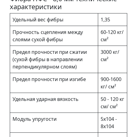
характеристики
Удельный вес фибры
1,35
Прочность сцепления между
60-120 кг/
слоями сухой фибры
см²
Предел прочности при сжатии
3000 кг/
(сухой фибры в направлении
см²
перпендикулярном слоям)
Предел прочности при изгибе
900-1600
кг/ см²
Удельная ударная вязкость
50 - 120 кг
см/ см²
Модуль упругости
5х104 -
8х104