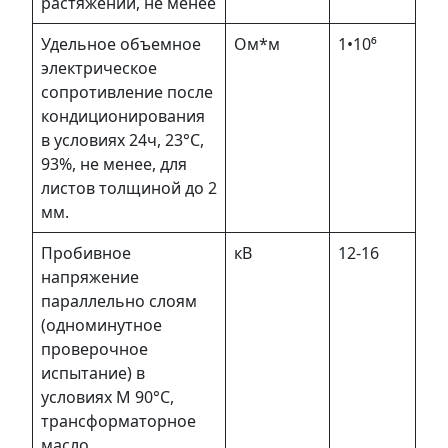
растяжении, не менее
Удельное объемное
Ом*м
1•10⁶
электрическое
сопротивление после
кондиционирования
в условиях 24ч, 23°С,
93%, не менее, для
листов толщиной до 2
мм.
Пробивное
кВ
12-16
напряжение
параллельно слоям
(одноминутное
проверочное
испытание) в
условиях М 90°С,
трансформаторное
масло