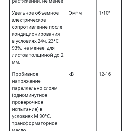
растяжении, не менее
Удельное объемное
Ом*м
1•10⁶
электрическое
сопротивление после
кондиционирования
в условиях 24ч, 23°С,
93%, не менее, для
листов толщиной до 2
мм.
Пробивное
кВ
12-16
напряжение
параллельно слоям
(одноминутное
проверочное
испытание) в
условиях М 90°С,
трансформаторное
масло