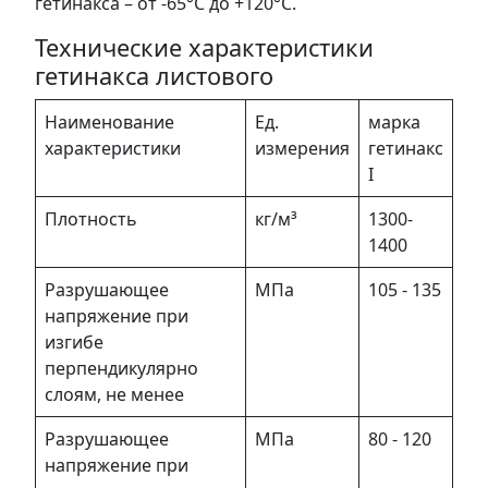
гетинакса – от -65°С до +120°С.
Технические характеристики
гетинакса листового
Наименование
Ед.
марка
характеристики
измерения
гетинакс
I
Плотность
кг/м³
1300-
1400
Разрушающее
МПа
105 - 135
напряжение при
изгибе
перпендикулярно
слоям, не менее
Разрушающее
МПа
80 - 120
напряжение при