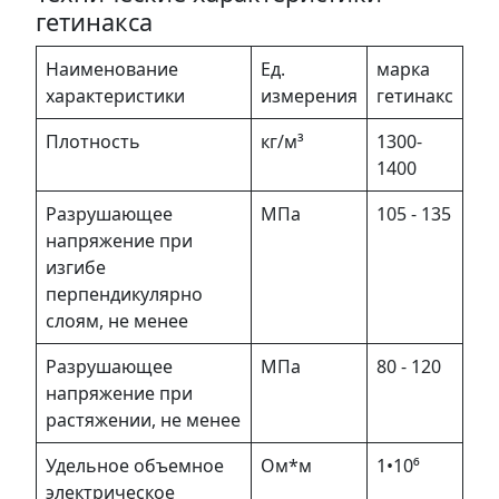
гетинакса
Наименование
Ед.
марка
характеристики
измерения
гетинакс
Плотность
кг/м³
1300-
1400
Разрушающее
МПа
105 - 135
напряжение при
изгибе
перпендикулярно
слоям, не менее
Разрушающее
МПа
80 - 120
напряжение при
растяжении, не менее
Удельное объемное
Ом*м
1•10⁶
электрическое