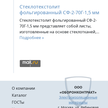
Стеклотекстолит
фольгированный СФ-2-70Г-1,5 мм
Стеклотекстолит фольгированный СФ-2-
70Г-1,5 мм представляет собой листы,
изготовленные на основе стеклотканей,…
Подробнее »
Меню в подвале
ООО
О компании
«ОБОРОНКОНТРАКТ»
Каталог
Электроизоляционные
ГОСТы
материалы
г. Москва, ул. Рябиновая