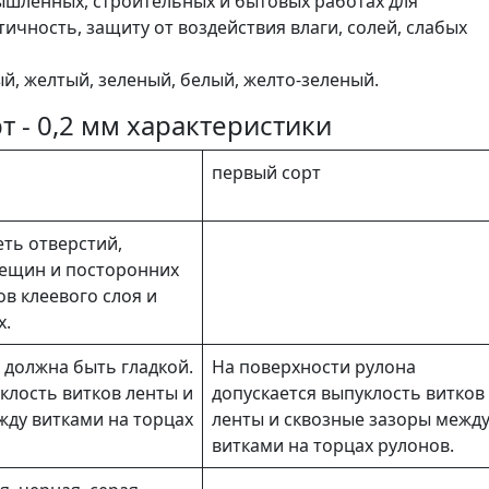
ышленных, строительных и бытовых работах для
ичность, защиту от воздействия влаги, солей, слабых
й, желтый, зеленый, белый, желто-зеленый.
 - 0,2 мм характеристики
первый сорт
ть отверстий,
рещин и посторонних
в клеевого слоя и
х.
 должна быть гладкой.
На поверхности рулона
клость витков ленты и
допускается выпуклость витков
жду витками на торцах
ленты и сквозные зазоры межд
витками на торцах рулонов.