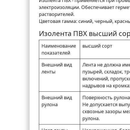
Изолента ПВХ - применяется при пром
электроизоляции. Обеспечивает гермет
растворителей.
Цветовая гамма: синий, черный, красны
Изолента ПВХ высший сорт
Наименование
высший сорт
показателей
Внешний вид
Лента не должна име
ленты
пузырей, складок, т
включений, пропуско
надрывов на кромка
Внешний вид
Поверхность рулона
рулона
Не допускается выпу
сквозные зазоры ме
рулона.