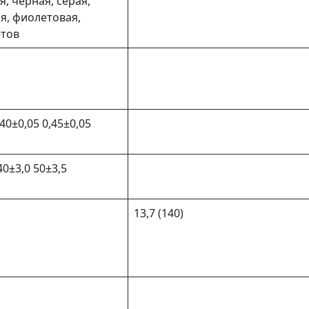
, черная, серая,
ая, фиолетовая,
етов
,40±0,05 0,45±0,05
40±3,0 50±3,5
13,7 (140)