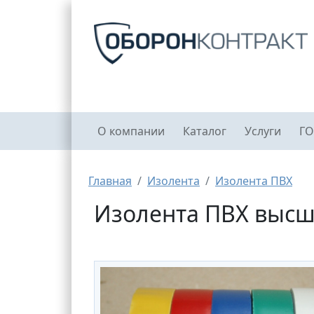
Перейти к основному содержанию
Главное меню
О компании
Каталог
Услуги
ГО
Строка навигации
Главная
Изолента
Изолента ПВХ
Изолента ПВХ высши