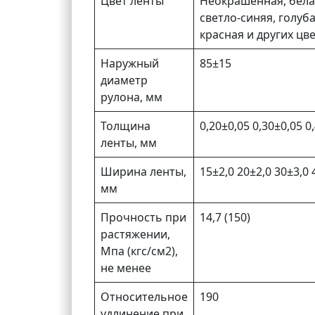
Цвет ленты
Неокрашенная, белая
светло-синяя, голуб
красная и других цв
Наружный
85±15
диаметр
рулона, мм
Толщина
0,20±0,05 0,30±0,05 0
ленты, мм
Ширина ленты,
15±2,0 20±2,0 30±3,0 
мм
Прочность при
14,7 (150)
растяжении,
Мпа (кгс/см2),
не менее
Относительное
190
удлинение при