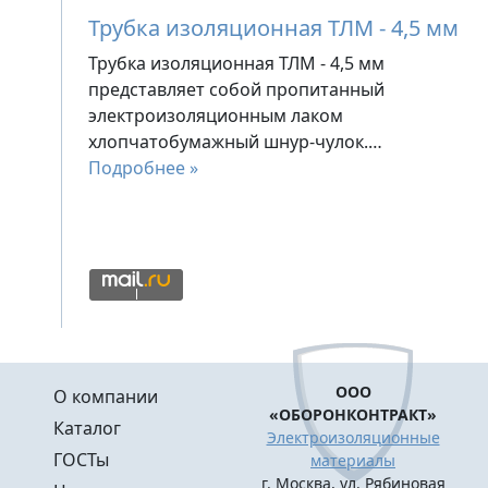
Трубка изоляционная ТЛМ - 4,5 мм
Трубка изоляционная ТЛМ - 4,5 мм
представляет собой пропитанный
электроизоляционным лаком
хлопчатобумажный шнур-чулок.…
Подробнее »
Меню в подвале
ООО
О компании
«ОБОРОНКОНТРАКТ»
Каталог
Электроизоляционные
ГОСТы
материалы
г. Москва, ул. Рябиновая