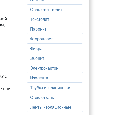
Стеклотекстолит
ёной
Текстолит
ым,
Паронит
Фторопласт
Фибра
Эбонит
Электрокартон
05°С
Изолента
Трубка изоляционная
е при
Стеклоткань
Ленты изоляционные