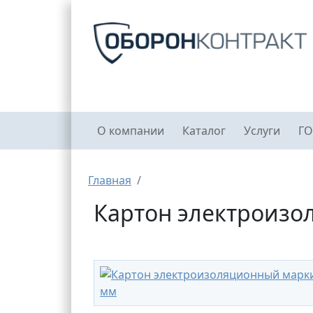
Перейти к основному содержанию
Главное меню
О компании
Каталог
Услуги
ГО
Строка навигации
Главная
Картон электроизо