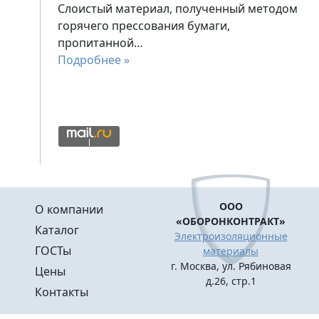
Слоистый материал, полученный методом
горячего прессования бумаги,
пропитанной…
Подробнее »
Меню в подвале
ООО
О компании
«ОБОРОНКОНТРАКТ»
Каталог
Электроизоляционные
ГОСТы
материалы
г. Москва, ул. Рябиновая
Цены
д.26, стр.1
Контакты