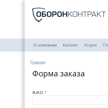
Перейти к основному содержанию
Главное меню
О компании
Каталог
Услуги
ГО
Строка навигации
Главная
Форма заказа
Ф.И.О.