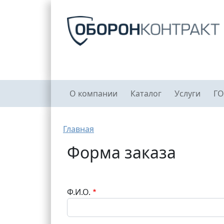
Перейти к основному содержанию
Главное меню
О компании
Каталог
Услуги
ГО
Строка навигации
Главная
Форма заказа
Ф.И.О.