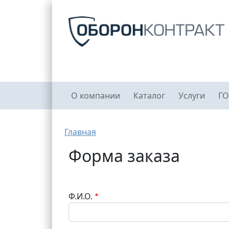
Перейти к основному содержанию
Главное меню
О компании
Каталог
Услуги
ГО
Строка навигации
Главная
Форма заказа
Ф.И.О.