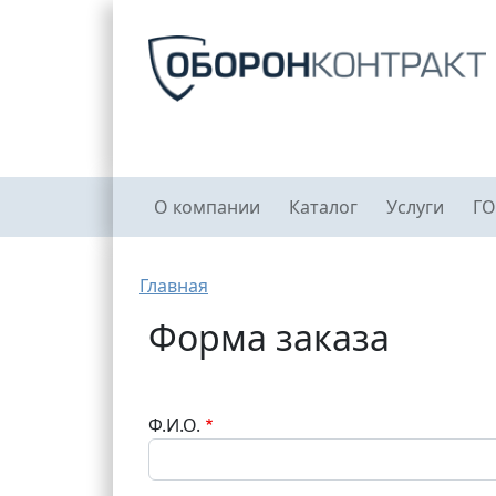
Перейти к основному содержанию
Главное меню
О компании
Каталог
Услуги
ГО
Строка навигации
Главная
Форма заказа
Ф.И.О.