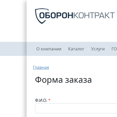
Перейти к основному содержанию
Главное меню
О компании
Каталог
Услуги
ГО
Строка навигации
Главная
Форма заказа
Ф.И.О.