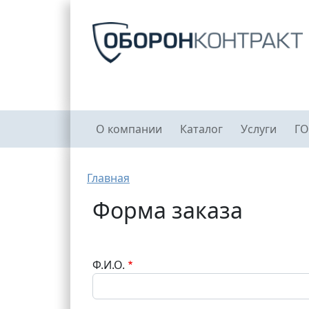
Перейти к основному содержанию
Главное меню
О компании
Каталог
Услуги
ГО
Строка навигации
Главная
Форма заказа
Ф.И.О.