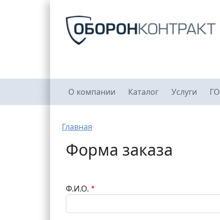
Перейти к основному содержанию
Главное меню
О компании
Каталог
Услуги
ГО
Строка навигации
Главная
Форма заказа
Ф.И.О.