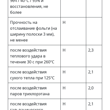
96ч / 40°С / 93% и
восстановления, не
более
Прочность на
Н
отслаивание фольги (на
ширину полоски 3 мм),
не менее
после воздействия
Н
2,3
теплового удара в
течение 30 с при 260ºC
после воздействия
Н
2,1
сухого тепла при 125ºC
после воздействия
Н
2,0
паров трихлорэтана
после воздействия
Н
2,1
гальванического