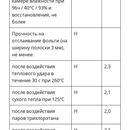
камере влажности при
96ч / 40°С / 93% и
восстановления, не
более
Прочность на
Н
отслаивание фольги (на
ширину полоски 3 мм),
не менее
после воздействия
Н
2,3
теплового удара в
течение 30 с при 260ºC
после воздействия
Н
2,1
сухого тепла при 125ºC
после воздействия
Н
2,0
паров трихлорэтана