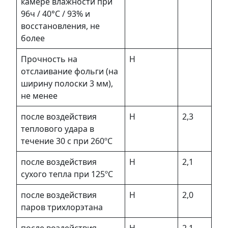
камере влажности при
96ч / 40°С / 93% и
восстановления, не
более
Прочность на
Н
отслаивание фольги (на
ширину полоски 3 мм),
не менее
после воздействия
Н
2,3
теплового удара в
течение 30 с при 260ºC
после воздействия
Н
2,1
сухого тепла при 125ºC
после воздействия
Н
2,0
паров трихлорэтана