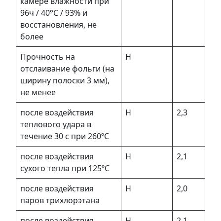
камере влажности при
96ч / 40°С / 93% и
восстановления, не
более
Прочность на
Н
отслаивание фольги (на
ширину полоски 3 мм),
не менее
после воздействия
Н
2,3
теплового удара в
течение 30 с при 260ºC
после воздействия
Н
2,1
сухого тепла при 125ºC
после воздействия
Н
2,0
паров трихлорэтана
после воздействия
Н
2,1