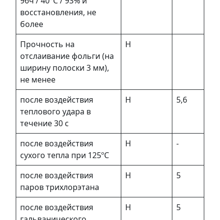
96ч / 40°С / 93% и
восстановления, не
более
Прочность на
Н
отслаивание фольги (на
ширину полоски 3 мм),
не менее
после воздействия
Н
5,6
теплового удара в
течение 30 с
после воздействия
Н
-
сухого тепла при 125ºC
после воздействия
Н
5
паров трихлорэтана
после воздействия
Н
5
гальванического