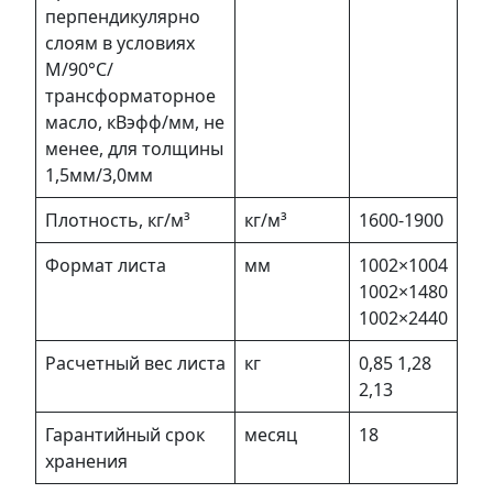
перпендикулярно
слоям в условиях
М/90°C/
трансформаторное
масло, кВэфф/мм, не
менее, для толщины
1,5мм/3,0мм
Плотность, кг/м³
кг/м³
1600-1900
Формат листа
мм
1002×1004
1002×1480
1002×2440
Расчетный вес листа
кг
0,85 1,28
2,13
Гарантийный срок
месяц
18
хранения