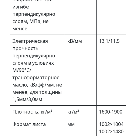
изгибе
перпендикулярно
слоям, МПа, не
менее
Электрическая
кВ/мм
13,1/11,5
прочность
перпендикулярно
слоям в условиях
М/90°C/
трансформаторное
масло, кВэфф/мм, не
менее, для толщины
1,5мм/3,0мм
Плотность, кг/м³
кг/м³
1600-1900
Формат листа
мм
1002×1004
1002×1480