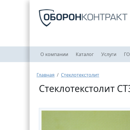
Перейти к основному содержанию
Главное меню
О компании
Каталог
Услуги
ГО
Строка навигации
Главная
Стеклотекстолит
Стеклотекстолит СТ