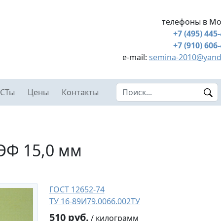
телефоны в Мо
+7 (495) 445
+7 (910) 606
e-mail:
semina-2010@yand
Search this site
СТы
Цены
Контакты
ЭФ 15,0 мм
ГОСТ 12652-74
ТУ 16-89И79.0066.002ТУ
510 руб.
/ килограмм