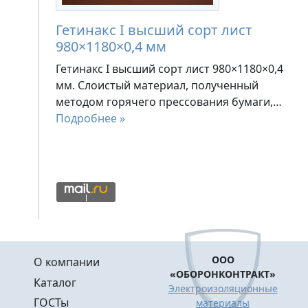
Гетинакс I высший сорт лист
980×1180×0,4 мм
Гетинакс I высший сорт лист 980×1180×0,4
мм. Слоистый материал, полученный
методом горячего прессования бумаги,…
Подробнее »
Меню в подвале
ООО
О компании
«ОБОРОНКОНТРАКТ»
Каталог
Электроизоляционные
ГОСТы
материалы