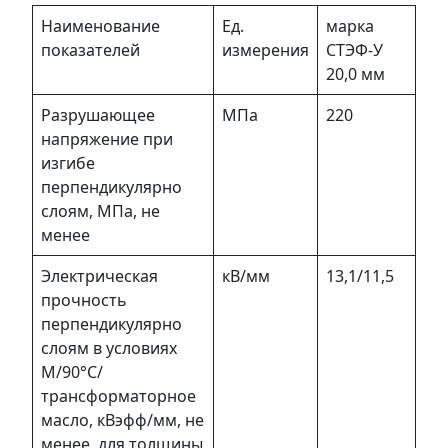
Наименование
Ед.
марка
показателей
измерения
СТЭФ-У
20,0 мм
Разрушающее
МПа
220
напряжение при
изгибе
перпендикулярно
слоям, МПа, не
менее
Электрическая
кВ/мм
13,1/11,5
прочность
перпендикулярно
слоям в условиях
М/90°C/
трансформаторное
масло, кВэфф/мм, не
менее, для толщины