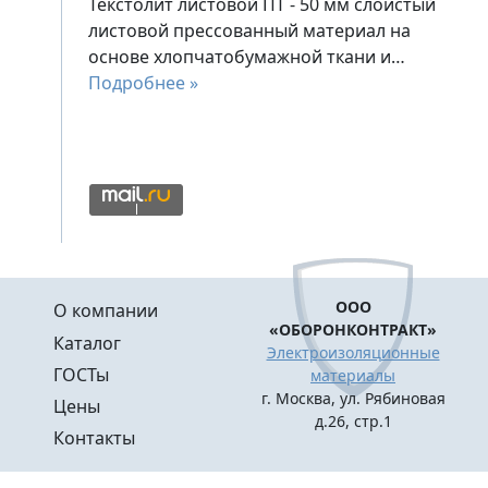
Текстолит листовой ПТ - 50 мм слоистый
листовой прессованный материал на
основе хлопчатобумажной ткани и…
Подробнее »
Меню в подвале
ООО
О компании
«ОБОРОНКОНТРАКТ»
Каталог
Электроизоляционные
ГОСТы
материалы
г. Москва, ул. Рябиновая
Цены
д.26, стр.1
Контакты