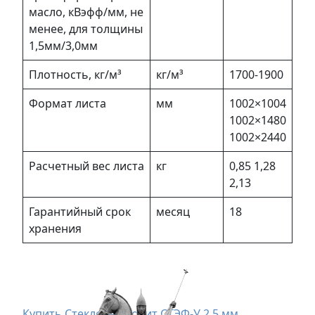
масло, кВэфф/мм, не
менее, для толщины
1,5мм/3,0мм
Плотность, кг/м³
кг/м³
1700-1900
Формат листа
мм
1002×1004
1002×1480
1002×2440
Расчетный вес листа
кг
0,85 1,28
2,13
Гарантийный срок
месяц
18
хранения
Купить Стеклотекстолит СТЭФ-У 2,5 мм