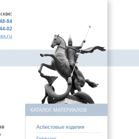
скве:
-48-84
-44-02
ex.ru
КАТАЛОГ МАТЕРИАЛОВ
ав
Асбестовые изделия
о
Гетинакс