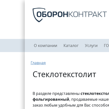
Перейти к основному содержанию
Главное меню
О компании
Каталог
Услуги
ГО
Строка навигации
Главная
Стеклотекстолит
В разделе представлены
стеклотексто
фольгированный
, продаваемые наше
заказ любым удобным для Вас способом