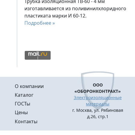
Трубка изоляционная ТВ-60 - 4 мм
изготавливается из поливинилхлоридного
пластиката марки И 60-12.
Подробнее »
Меню в подвале
ООО
О компании
«ОБОРОНКОНТРАКТ»
Каталог
Электроизоляционные
ГОСТы
материалы
г. Москва, ул. Рябиновая
Цены
д.26, стр.1
Контакты