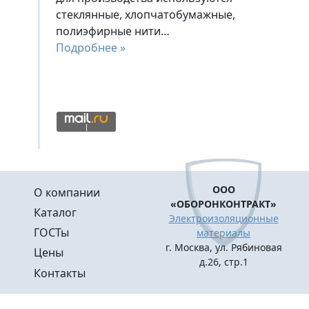
стеклянные, хлопчатобумажные,
полиэфирные нити…
Подробнее »
Меню в подвале
ООО
О компании
«ОБОРОНКОНТРАКТ»
Каталог
Электроизоляционные
ГОСТы
материалы
г. Москва, ул. Рябиновая
Цены
д.26, стр.1
Контакты