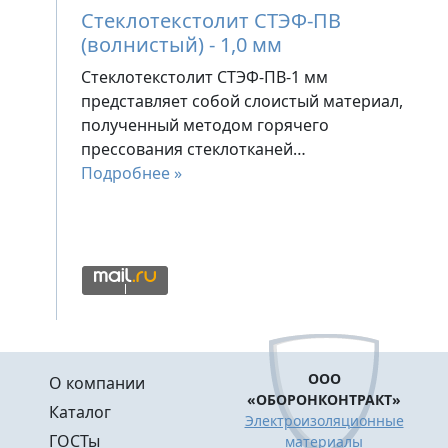
Стеклотекстолит СТЭФ-ПВ
(волнистый) - 1,0 мм
Стеклотекстолит СТЭФ-ПВ-1 мм
представляет собой слоистый материал,
полученный методом горячего
прессования стеклотканей…
Подробнее »
Меню в подвале
ООО
О компании
«ОБОРОНКОНТРАКТ»
Каталог
Электроизоляционные
ГОСТы
материалы