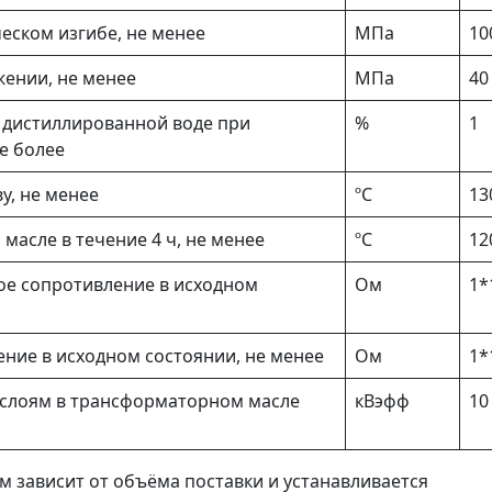
ском изгибе, не менее
МПа
10
ении, не менее
МПа
40
 дистиллированной воде при
%
1
не более
у, не менее
ºС
13
асле в течение 4 ч, не менее
ºС
12
ое сопротивление в исходном
Ом
1*
ние в исходном состоянии, не менее
Ом
1*
слоям в трансформаторном масле
кВэфф
10
м зависит от объёма поставки и устанавливается