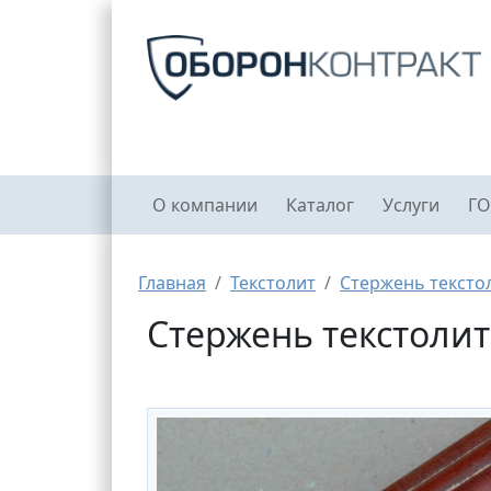
Перейти к основному содержанию
Главное меню
О компании
Каталог
Услуги
ГО
Строка навигации
Главная
Текстолит
Стержень тексто
Стержень текстолит