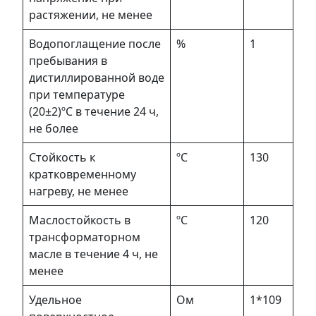
растяжении, не менее
Водопоглащение после
%
1
пребывания в
дистиллированной воде
при температуре
(20±2)ºС в течение 24 ч,
не более
Стойкость к
ºС
130
кратковременному
нагреву, не менее
Маслостойкость в
ºС
120
трансформаторном
масле в течение 4 ч, не
менее
Удельное
Ом
1*109