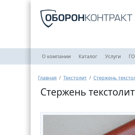
Перейти к основному содержанию
Главное меню
О компании
Каталог
Услуги
ГО
Строка навигации
Главная
Текстолит
Стержень тексто
Стержень текстолит