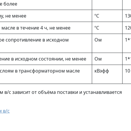
не более
у, не менее
ºС
13
асле в течение 4 ч, не менее
ºС
12
ое сопротивление в исходном
Ом
1*
ние в исходном состоянии, не менее
Ом
1*
слоям в трансформаторном масле
кВэфф
10
м в/с зависит от объёма поставки и устанавливается
 в/с