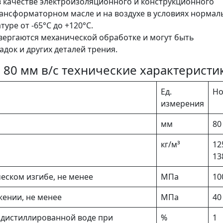
 качестве электроизоляционного и конструкционного
рансформаторном масле и на воздухе в условиях нормал
уре от -65°C до +120°C.
вергаются механической обработке и могут быть
адок и других деталей трения.
 80 мм в/с технические характеристи
Ед.
Н
измерения
мм
80
кг/м³
12
13
ском изгибе, не менее
МПа
10
ении, не менее
МПа
40
 дистиллированной воде при
%
1