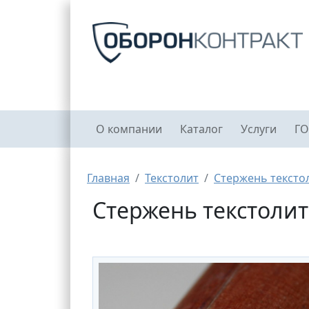
Перейти к основному содержанию
Главное меню
О компании
Каталог
Услуги
ГО
Строка навигации
Главная
Текстолит
Стержень тексто
Стержень текстолит