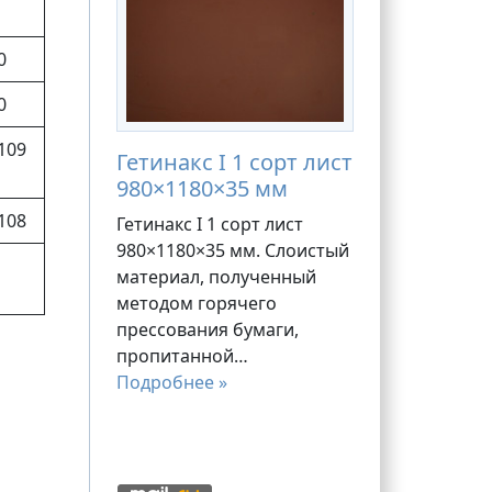
0
0
109
Гетинакс I 1 сорт лист
980×1180×35 мм
108
Гетинакс I 1 сорт лист
980×1180×35 мм. Слоистый
материал, полученный
методом горячего
прессования бумаги,
пропитанной…
Подробнее »