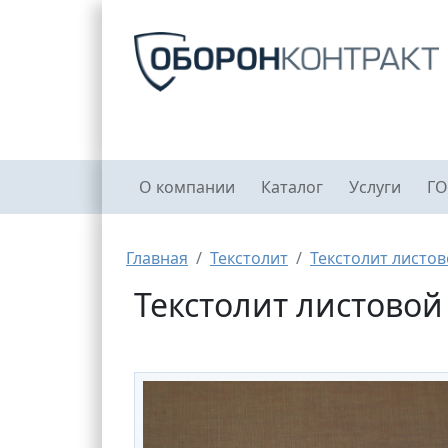
Перейти к основному содержанию
Главное меню
О компании
Каталог
Услуги
ГО
Строка навигации
Главная
Текстолит
Текстолит листо
Текстолит листовой 