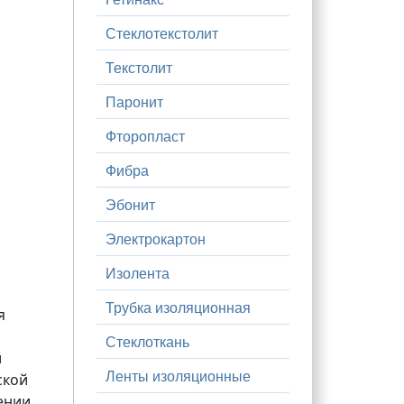
Стеклотекстолит
Текстолит
Паронит
Фторопласт
Фибра
Эбонит
Электрокартон
Изолента
Трубка изоляционная
я
Стеклоткань
й
Ленты изоляционные
ской
ении