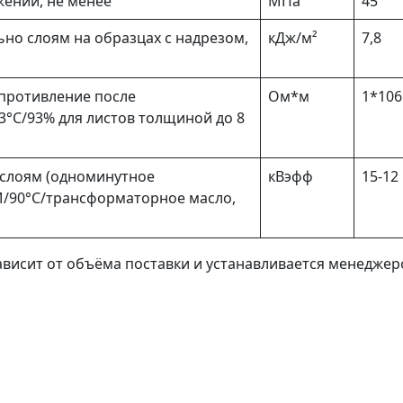
ении, не менее
МПа
45
но слоям на образцах с надрезом,
кДж/м²
7,8
противление после
Ом*м
1*106
3°С/93% для листов толщиной до 8
слоям (одноминутное
кВэфф
15-12
M/90°С/трансформаторное масло,
 зависит от объёма поставки и устанавливается менедже