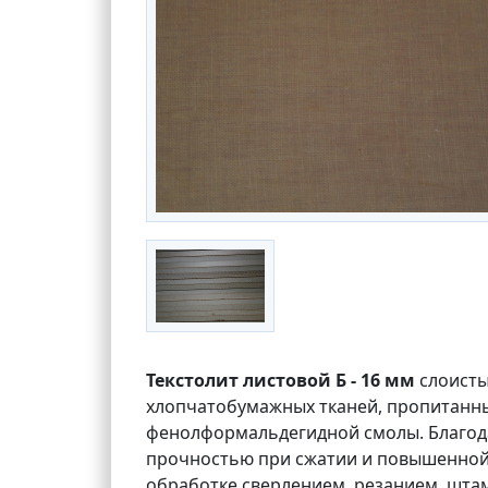
Текстолит листовой Б - 16 мм
слоисты
хлопчатобумажных тканей, пропитанн
фенолформальдегидной смолы. Благода
прочностью при сжатии и повышенной 
обработке сверлением, резанием, шта