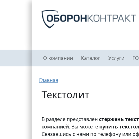
Перейти к основному содержанию
Главное меню
О компании
Каталог
Услуги
ГО
Строка навигации
Главная
Текстолит
В разделе представлен
стержень текс
компанией. Вы можете
купить тексто
Связавшись с нами по телефону или оф