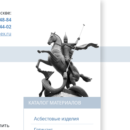
скве:
-48-84
-44-02
ex.ru
КАТАЛОГ МАТЕРИАЛОВ
Асбестовые изделия
пить
Гетинакс