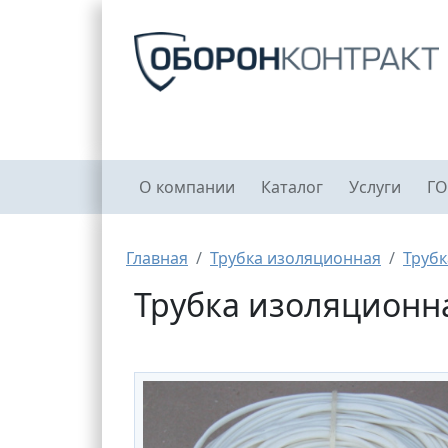
Перейти к основному содержанию
Главное меню
О компании
Каталог
Услуги
ГО
Строка навигации
Главная
Трубка изоляционная
Трубк
Трубка изоляционна