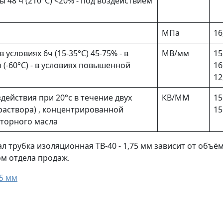
48 ч (210°С) <20% - под воздействием
МПа
16
 условиях 6ч (15-35°С) 45-75% - в
МВ/мм
15
(-60°С) - в условиях повышенной
16
12
действия при 20°с в течение двух
КВ/ММ
15
 раствора) , концентрированной
15
аторного масла
 трубка изоляционная ТВ-40 - 1,75 мм зависит от объё
ом отдела продаж.
75 мм