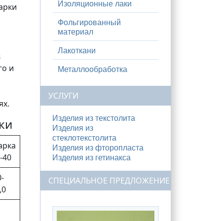
Изоляционные лаки
арки
Фольгированный
материал
Лакоткани
в
го и
Металлообработка
УСЛУГИ
ях.
Изделия из текстолита
ки
Изделия из
стеклотекстолита
арка
Изделия из фторопласта
-40
Изделия из гетинакса
0-
СПЕЦИАЛЬНОЕ ПРЕДЛОЖЕНИЕ
,0